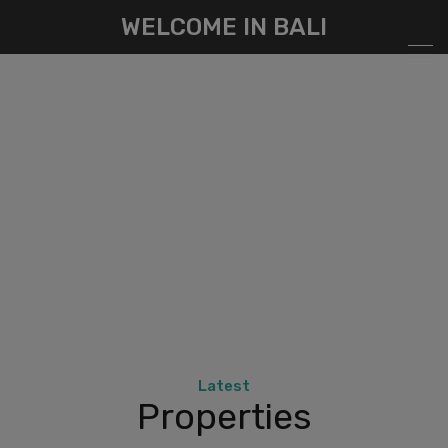
modal-check
WELCOME IN BALI
Latest
Properties