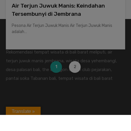
Air Terjun Juwuk Manis: Keindahan
Tersembunyi di Jembrana
Pesona Air Terjun Juwuk Manis Air Terjun Juwuk Manis
adalah…
Welcome in Bali
Rekomendasi tempat wisata di bali barat meliputi, air
terjun juwuk manis jembrana, wisata desa yehembangl,
1
2
desa palasari bali, the octagon ocean club pejarakan,
pantai soka Tabanan bali, tempat wisata di bali barat
Translate »
candidasa hotel