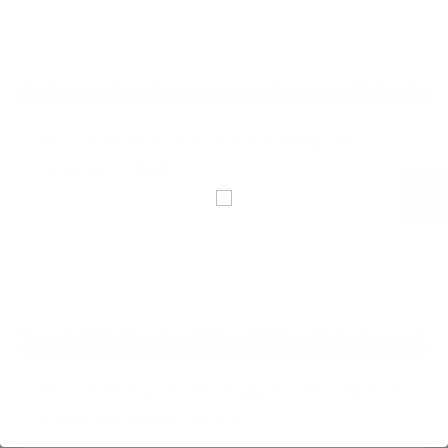
Pura Rambut Siwi: Wisata Religi dan
Sejarah di Bali
Pura Rambut Siwi merupakan salah satu tempat suci di
Bali…
Pura Bakungan: Peninggalan Majapahit
yang Memesona di Bali